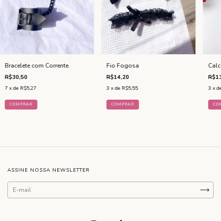
Bracelete com Corrente
Fio Fogosa
Calc
R$30,50
R$14,20
R$13
7
x de
R$5,27
3
x de
R$5,55
3
x d
COMPRAR
CO
ASSINE NOSSA NEWSLETTER