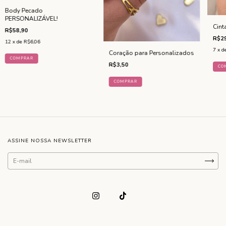
Body Pecado
PERSONALIZÁVEL!
Cint
R$58,90
R$29
12
x de
R$6,06
7
x d
Coração para Personalizados
COMPRAR
R$3,50
CO
ASSINE NOSSA NEWSLETTER