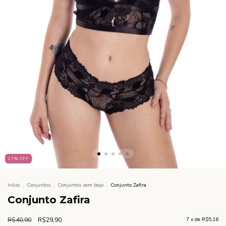
27
%
OFF
Início
.
Conjuntos
.
Conjuntos sem bojo
.
Conjunto Zafira
Conjunto Zafira
R$40,90
R$29,90
7
x de
R$5,16