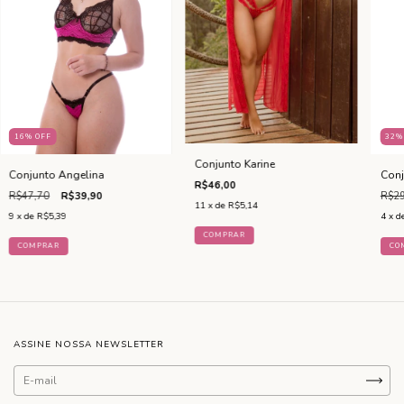
16
%
OFF
32
Conjunto Karine
Conjunto Angelina
Conj
R$46,00
R$47,70
R$39,90
R$29
11
x de
R$5,14
9
x de
R$5,39
4
x d
COMPRAR
COMPRAR
CO
ASSINE NOSSA NEWSLETTER