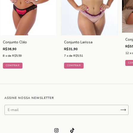
Conj
Conjunto Larissa
Conjunto Cléo
R$55
R$31,90
R$36,90
12
x 
7
x de
R$5,51
8
x de
R$5,59
CO
COMPRAR
COMPRAR
ASSINE NOSSA NEWSLETTER