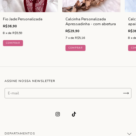
Fio Jade Personalizada
Calcinha Personalizada
Calc
Apressadinha - com abertura
apa
R$36,90
R$29,90
R$36
8
x de
R$5,59
7
x de
R$5,16
8
x d
COMPRAR
COMPRAR
CO
ASSINE NOSSA NEWSLETTER
DEPARTAMENTOS