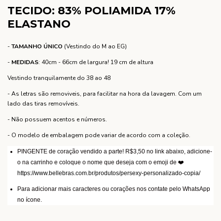
TECIDO: 83% POLIAMIDA 17%
ELASTANO
-
TAMANHO ÚNICO
(Vestindo do M ao EG)
-
MEDIDAS
: 40cm - 66cm de largura! 19 cm de altura
Vestindo tranquilamente do 38 ao 48
- As letras são removiveis, para facilitar na hora da lavagem. Com um
lado das tiras removíveis.
- Não possuem acentos e números.
- O modelo de embalagem pode variar de acordo com a coleção.
PINGENTE de coração vendido a parte! R$3,50 no link abaixo, adicione-
o na carrinho e coloque o nome que deseja com o emoji de ❤️
https://www.bellebras.com.br/produtos/persexy-personalizado-copia/
Para adicionar mais caracteres ou corações nos contate pelo WhatsApp
no ícone.